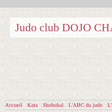
Judo club DOJO C
Accueil
Kata
Shobukaï
L'ABC du judo
L'