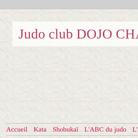
Judo club DOJO C
Accueil
Kata
Shobukaï
L'ABC du judo
L'