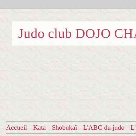
Judo club DOJO C
Accueil
Kata
Shobukaï
L'ABC du judo
L'