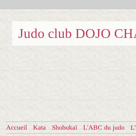
Judo club DOJO C
Accueil
Kata
Shobukaï
L'ABC du judo
L'