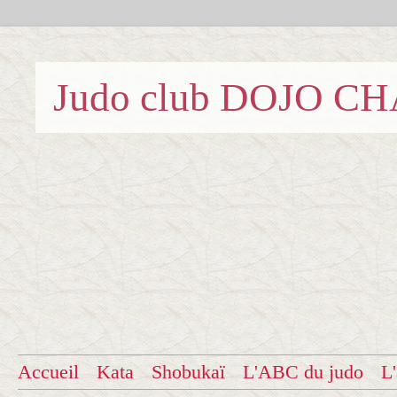
Judo club DOJO C
Accueil
Kata
Shobukaï
L'ABC du judo
L'