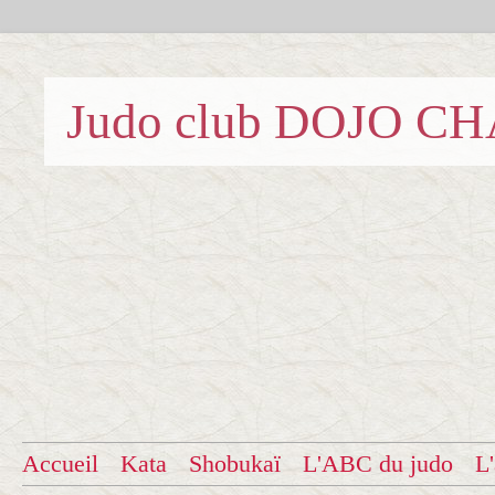
Judo club DOJO C
Accueil
Kata
Shobukaï
L'ABC du judo
L'