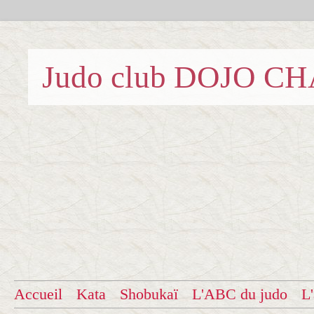
Judo club DOJO C
Accueil
Kata
Shobukaï
L'ABC du judo
L'