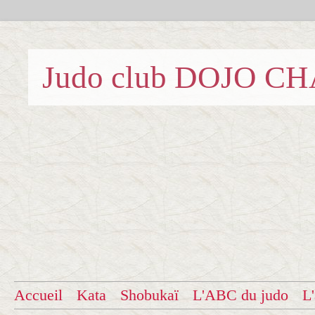
Judo club DOJO C
Accueil
Kata
Shobukaï
L'ABC du judo
L'