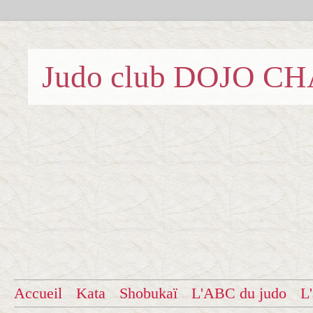
Judo club DOJO C
Accueil
Kata
Shobukaï
L'ABC du judo
L'