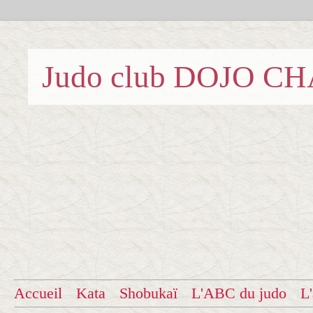
Judo club DOJO C
Accueil
Kata
Shobukaï
L'ABC du judo
L'