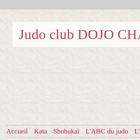
Judo club DOJO C
Accueil
Kata
Shobukaï
L'ABC du judo
L'