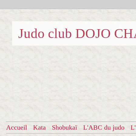
Judo club DOJO C
Accueil
Kata
Shobukaï
L'ABC du judo
L'