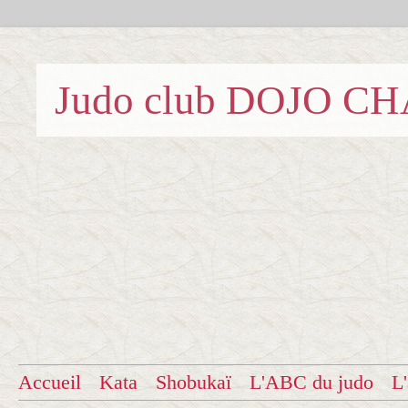
Judo club DOJO C
Accueil
Kata
Shobukaï
L'ABC du judo
L'