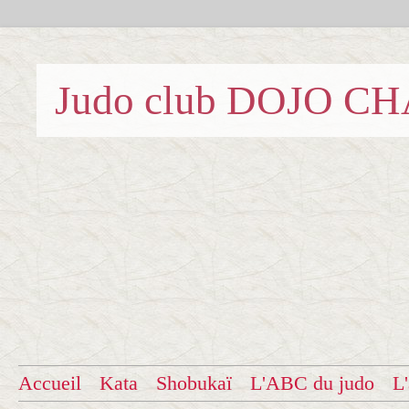
Judo club DOJO C
Accueil
Kata
Shobukaï
L'ABC du judo
L'