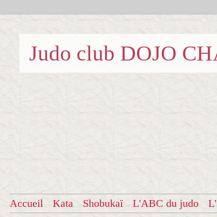
Judo club DOJO C
Accueil
Kata
Shobukaï
L'ABC du judo
L'