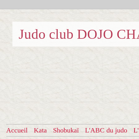
Judo club DOJO C
Accueil
Kata
Shobukaï
L'ABC du judo
L'