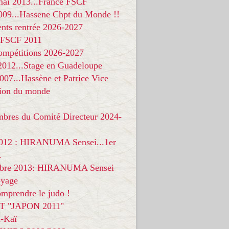
 mai 2013...France FSCF
009...Hassene Chpt du Monde !!
nts rentrée 2026-2027
 FSCF 2011
compétitions 2026-2027
 2012...Stage en Guadeloupe
07...Hassène et Patrice Vice
on du monde
mbres du Comité Directeur 2024-
012 : HIRANUMA Sensei...1er
.
bre 2013: HIRANUMA Sensei
oyage
mprendre le judo !
T "JAPON 2011"
-Kaï