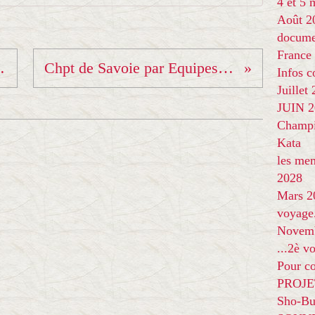
4 et 5
Août 2
docume
France
bronze !!!
Chpt de Savoie par Equipes minimes
Infos 
Juillet
JUIN 20
Champi
Kata
les me
2028
Mars 2
voyage
Novem
...2è v
Pour co
PROJE
Sho-Bu