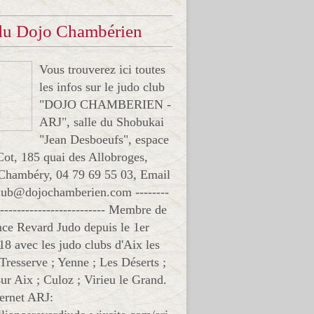
 du Dojo Chambérien
Vous trouverez ici toutes
les infos sur le judo club
"DOJO CHAMBERIEN -
ARJ", salle du Shobukai
"Jean Desboeufs", espace
Cot, 185 quai des Allobroges,
Chambéry, 04 79 69 55 03, Email
club@dojochamberien.com --------
-------------------------- Membre de
ance Revard Judo depuis le 1er
18 avec les judo clubs d'Aix les
 Tresserve ; Yenne ; Les Déserts ;
ur Aix ; Culoz ; Virieu le Grand.
ternet ARJ: