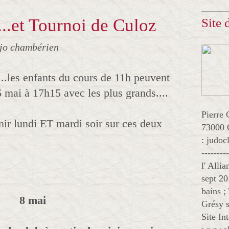
...et Tournoi de Culoz
Site
jo chambérien
...les enfants du cours de 11h peuvent
 6 mai à 17h15 avec les plus grands....
Pierre 
ir lundi ET mardi soir sur ces deux
73000 
: judo
--------
l' Alli
sept 20
bains ;
8 mai
Grésy s
Site In