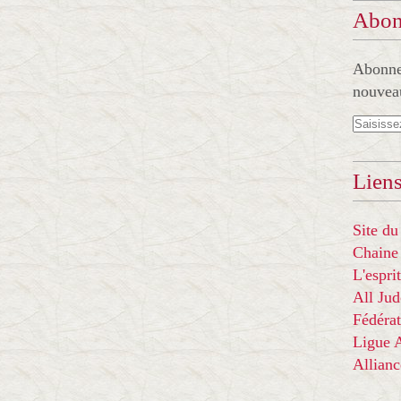
Abon
Abonnez
nouveau
Liens
Site du
Chaine
L'espr
All Ju
Fédérat
Ligue
Allian