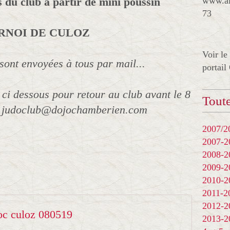
s du club à partir de mini poussin
www.al
73
RNOI DE CULOZ
Voir le
sont envoyées à tous par mail...
portail
e ci dessous pour retour au club avant le 8
Toute
: judoclub@dojochamberien.com
2007/20
2007-
2008-
2009-
2010-
2011-
2012-
c culoz 080519
2013-