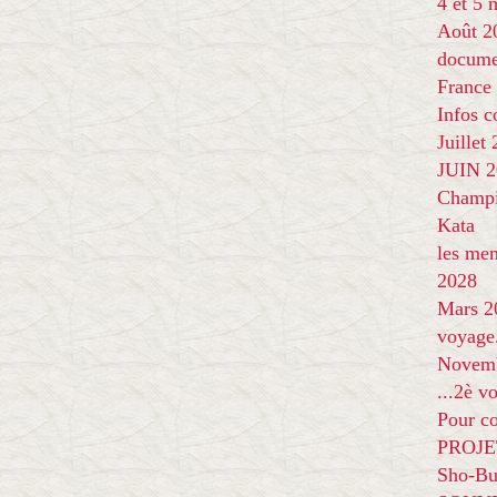
4 et 5
Août 2
docume
France
Infos 
Juillet
JUIN 20
Champi
Kata
les me
2028
Mars 2
voyage
Novem
...2è v
Pour co
PROJE
Sho-Bu