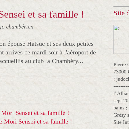
ensei et sa famille !
Site
ojo chambérien
son épouse Hatsue et ses deux petites
 arrivés ce mardi soir à l'aéroport de
 accueillis au club à Chambéry...
Pierre 
73000 
: judo
--------
l' Alli
sept 20
bains ;
Grésy s
Site In