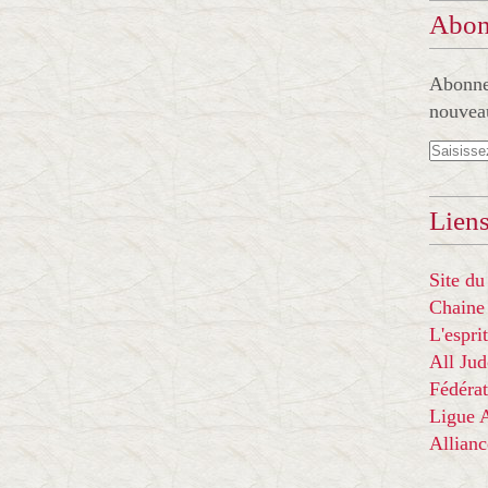
Abon
Abonnez
nouveau
Liens
Site du
Chaine
L'espr
All Ju
Fédérat
Ligue
Allian