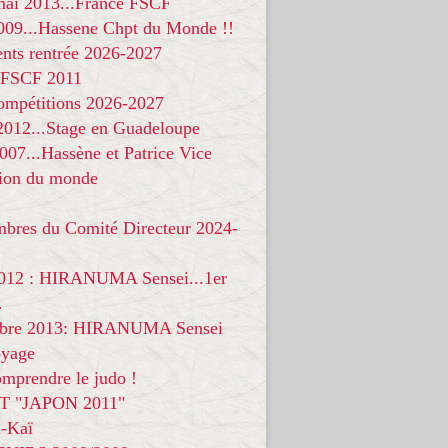
 mai 2013...France FSCF
009...Hassene Chpt du Monde !!
nts rentrée 2026-2027
 FSCF 2011
compétitions 2026-2027
 2012...Stage en Guadeloupe
07...Hassène et Patrice Vice
on du monde
mbres du Comité Directeur 2024-
012 : HIRANUMA Sensei...1er
.
bre 2013: HIRANUMA Sensei
oyage
mprendre le judo !
T "JAPON 2011"
-Kaï