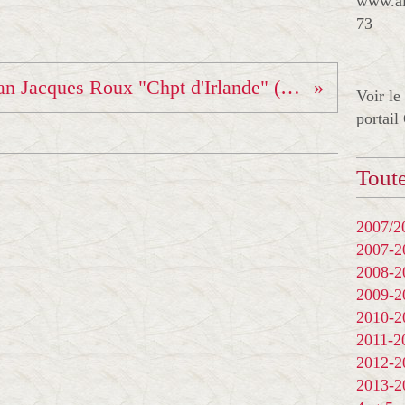
www.al
73
Jean Jacques Roux "Chpt d'Irlande" (tournoi open) !!!
Voir le
portail
Toute
2007/20
2007-
2008-
2009-
2010-
2011-
2012-
2013-