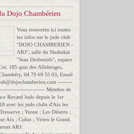
 du Dojo Chambérien
Vous trouverez ici toutes
les infos sur le judo club
"DOJO CHAMBERIEN -
ARJ", salle du Shobukai
"Jean Desboeufs", espace
Cot, 185 quai des Allobroges,
Chambéry, 04 79 69 55 03, Email
club@dojochamberien.com --------
-------------------------- Membre de
ance Revard Judo depuis le 1er
18 avec les judo clubs d'Aix les
 Tresserve ; Yenne ; Les Déserts ;
ur Aix ; Culoz ; Virieu le Grand.
ternet ARJ: