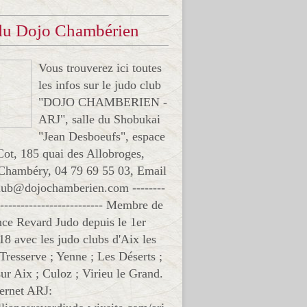
 du Dojo Chambérien
Vous trouverez ici toutes
les infos sur le judo club
"DOJO CHAMBERIEN -
ARJ", salle du Shobukai
"Jean Desboeufs", espace
Cot, 185 quai des Allobroges,
Chambéry, 04 79 69 55 03, Email
club@dojochamberien.com --------
-------------------------- Membre de
ance Revard Judo depuis le 1er
18 avec les judo clubs d'Aix les
 Tresserve ; Yenne ; Les Déserts ;
ur Aix ; Culoz ; Virieu le Grand.
ternet ARJ: