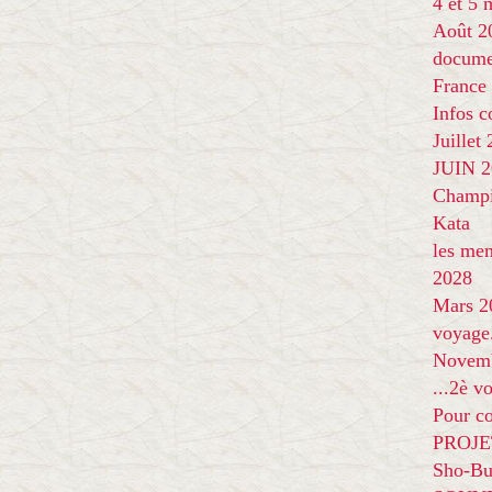
4 et 5
Août 2
docume
France
Infos 
Juillet
JUIN 20
Champi
Kata
les me
2028
Mars 2
voyage
Novem
...2è v
Pour co
PROJE
Sho-Bu