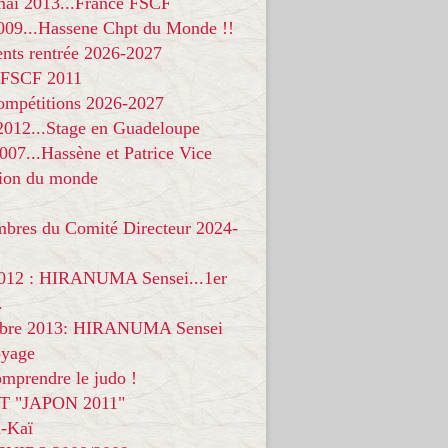
 mai 2013...France FSCF
009...Hassene Chpt du Monde !!
nts rentrée 2026-2027
 FSCF 2011
compétitions 2026-2027
 2012...Stage en Guadeloupe
07...Hassène et Patrice Vice
on du monde
mbres du Comité Directeur 2024-
012 : HIRANUMA Sensei...1er
.
bre 2013: HIRANUMA Sensei
oyage
mprendre le judo !
T "JAPON 2011"
-Kaï