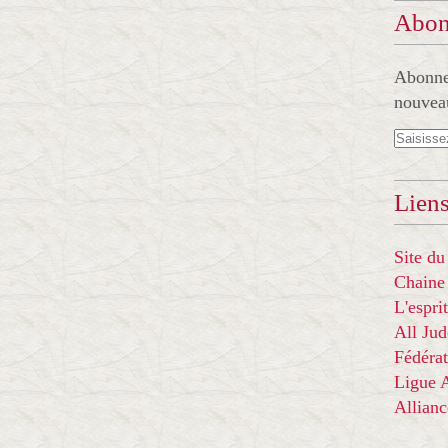
Abon
Abonnez
nouveau
Liens
Site du
Chaine
L'espr
All Ju
Fédérat
Ligue
Allian