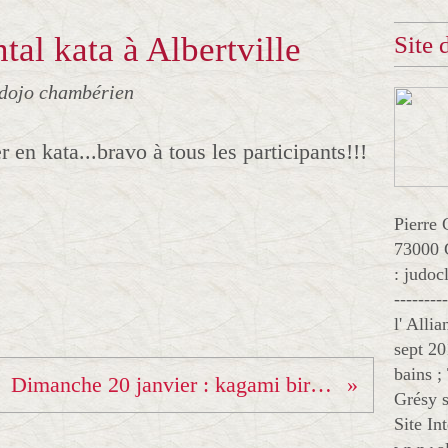
al kata à Albertville
Site
 dojo chambérien
r en kata...bravo à tous les participants!!!
Pierre 
73000 
: judo
--------
l' Alli
sept 20
bains ;
Dimanche 20 janvier : kagami biraki ( cérémonie des voeux )
Grésy s
Site In