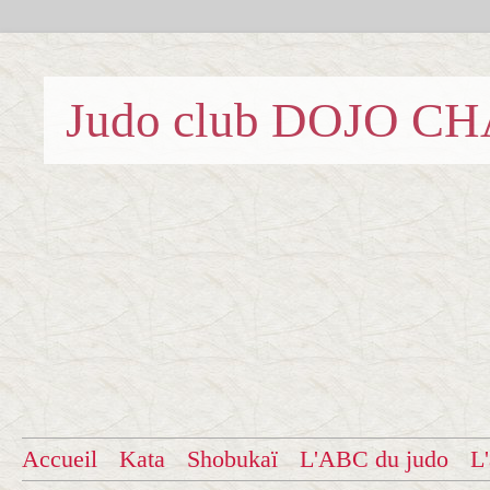
Judo club DOJO C
Accueil
Kata
Shobukaï
L'ABC du judo
L'