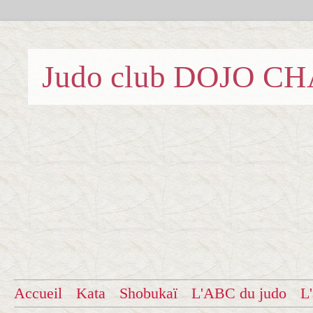
Judo club DOJO C
Accueil
Kata
Shobukaï
L'ABC du judo
L'