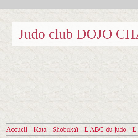
Judo club DOJO C
Accueil
Kata
Shobukaï
L'ABC du judo
L'