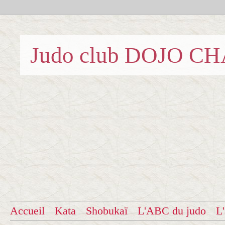
Judo club DOJO C
Accueil
Kata
Shobukaï
L'ABC du judo
L'