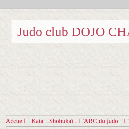
Judo club DOJO C
Accueil
Kata
Shobukaï
L'ABC du judo
L'