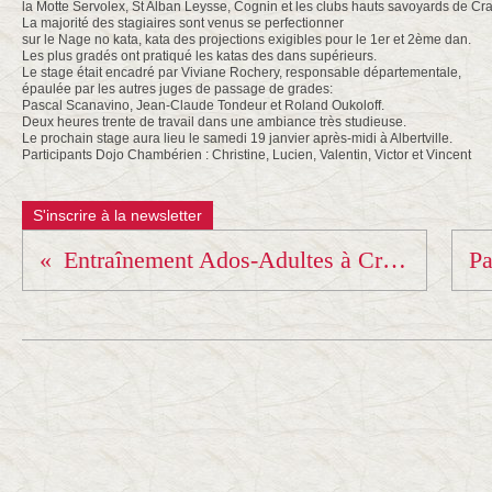
la Motte Servolex, St Alban Leysse, Cognin et les clubs hauts savoyards de Cra
La majorité des stagiaires sont venus se perfectionner
sur le Nage no kata, kata des projections exigibles pour le 1er et 2ème dan.
Les plus gradés ont pratiqué les katas des dans supérieurs.
Le stage était encadré par Viviane Rochery, responsable départementale,
épaulée par les autres juges de passage de grades:
Pascal Scanavino, Jean-Claude Tondeur et Roland Oukoloff.
Deux heures trente de travail dans une ambiance très studieuse.
Le prochain stage aura lieu le samedi 19 janvier après-midi à Albertville.
Participants Dojo Chambérien : Christine, Lucien, Valentin, Victor et Vincent
S'inscrire à la newsletter
Entraînement Ados-Adultes à Cran le lundi 3 décembre 19h30