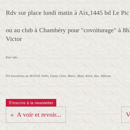
Rdv sur place lundi matin à Aix,1445 bd Le Pic
ou au club à Chambéry pour "covoiturage" à 8h
Victor
Pour info:
Pré inscriptions
au 18/10/18 :Pablo, Fanny, Clara, Matiss, Minel, Kevin, Ilan, Jefferson
S'inscrire à la newsletter
A voir et revoir...
V