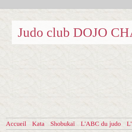
Judo club DOJO C
Accueil
Kata
Shobukaï
L'ABC du judo
L'