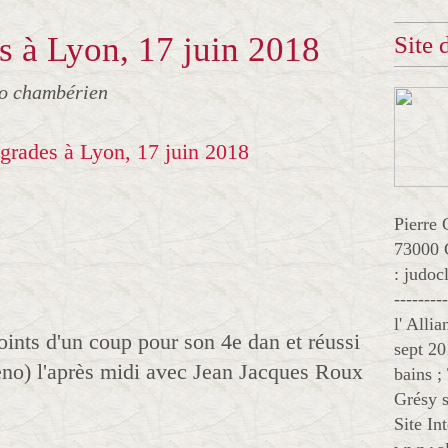
s à Lyon, 17 juin 2018
Site
jo chambérien
Pierre 
73000 
: judo
--------
l' Alli
ints d'un coup pour son 4e dan et réussi
sept 20
eno) l'après midi avec Jean Jacques Roux
bains ;
Grésy s
Site In