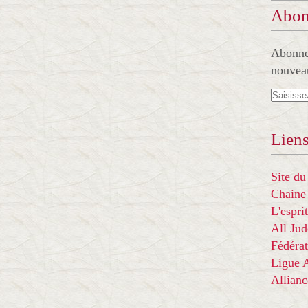
Abon
Abonnez
nouveau
Liens
Site du
Chaine
L'espr
All Ju
Fédérat
Ligue
Allian