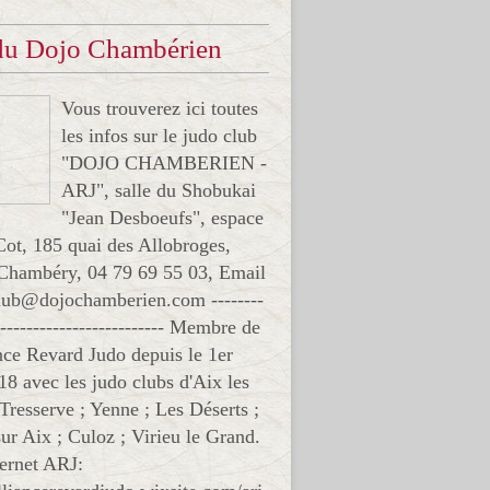
 du Dojo Chambérien
Vous trouverez ici toutes
les infos sur le judo club
"DOJO CHAMBERIEN -
ARJ", salle du Shobukai
"Jean Desboeufs", espace
Cot, 185 quai des Allobroges,
Chambéry, 04 79 69 55 03, Email
club@dojochamberien.com --------
-------------------------- Membre de
ance Revard Judo depuis le 1er
18 avec les judo clubs d'Aix les
 Tresserve ; Yenne ; Les Déserts ;
ur Aix ; Culoz ; Virieu le Grand.
ternet ARJ: