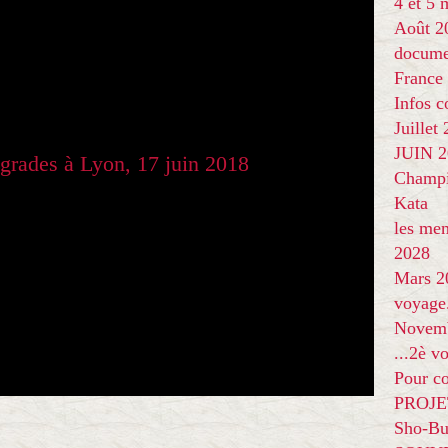
4 et 5
Août 2
docume
France
Infos 
Juillet
JUIN 20
Champi
Kata
les me
2028
Mars 2
voyage
Novem
...2è v
Pour co
PROJE
Sho-Bu