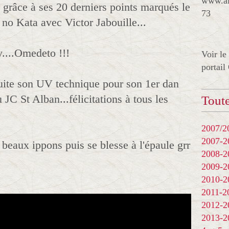
www.al
grâce à ses 20 derniers points marqués le
73
no Kata avec Victor Jabouille...
ry....Omedeto !!!
Voir le
portail
suite son UV technique pour son 1er dan
C St Alban...félicitations à tous les
Toute
2007/20
2007-
beaux ippons puis se blesse à l'épaule grr
2008-
2009-
2010-
2011-
2012-
2013-