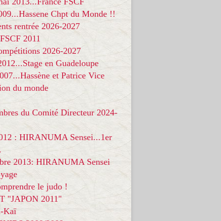
 mai 2013...France FSCF
009...Hassene Chpt du Monde !!
nts rentrée 2026-2027
 FSCF 2011
compétitions 2026-2027
 2012...Stage en Guadeloupe
07...Hassène et Patrice Vice
on du monde
mbres du Comité Directeur 2024-
012 : HIRANUMA Sensei...1er
.
bre 2013: HIRANUMA Sensei
oyage
mprendre le judo !
T "JAPON 2011"
-Kaï