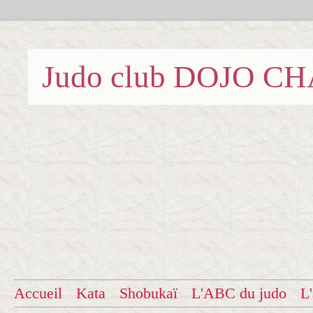
Judo club DOJO C
Accueil
Kata
Shobukaï
L'ABC du judo
L'