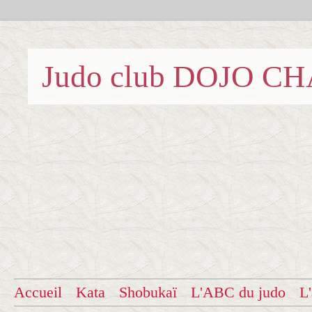
Judo club DOJO C
Accueil
Kata
Shobukaï
L'ABC du judo
L'