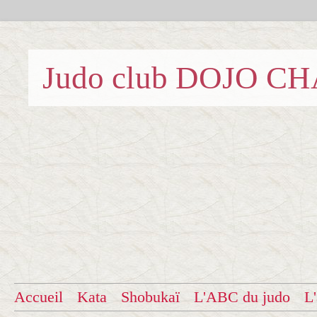
Judo club DOJO C
Accueil
Kata
Shobukaï
L'ABC du judo
L'