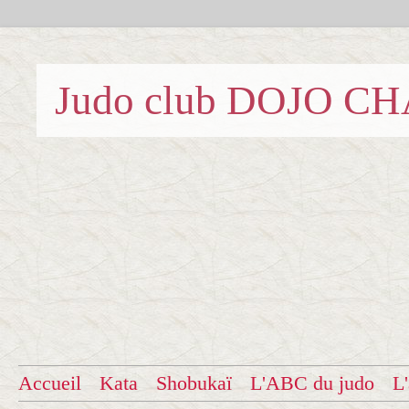
Judo club DOJO C
Accueil
Kata
Shobukaï
L'ABC du judo
L'