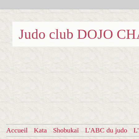
Judo club DOJO C
Accueil
Kata
Shobukaï
L'ABC du judo
L'