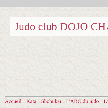
Judo club DOJO C
Accueil
Kata
Shobukaï
L'ABC du judo
L'